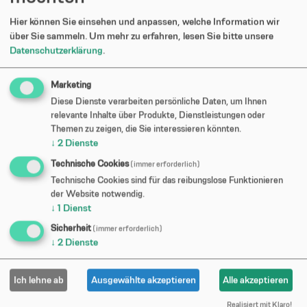
Videos »
Hier können Sie einsehen und anpassen, welche Information wir
über Sie sammeln.
Um mehr zu erfahren, lesen Sie bitte unsere
Datenschutzerklärung
.
Marketing
Diese Dienste verarbeiten persönliche Daten, um Ihnen
relevante Inhalte über Produkte, Dienstleistungen oder
Themen zu zeigen, die Sie interessieren könnten.
↓
2
Dienste
Technische Cookies
(immer erforderlich)
Technische Cookies sind für das reibungslose Funktionieren
der Website notwendig.
Möchten Sie von
Youtube Video
bereitgestellte externe
↓
1
Dienst
Inhalte laden?
Sicherheit
(immer erforderlich)
↓
2
Dienste
Ja
Ich lehne ab
Ausgewählte akzeptieren
Alle akzeptieren
Um diesem Dienst dauerhaft zustimmen zu können,
müssen Sie
Youtube Video
in den
Realisiert mit Klaro!