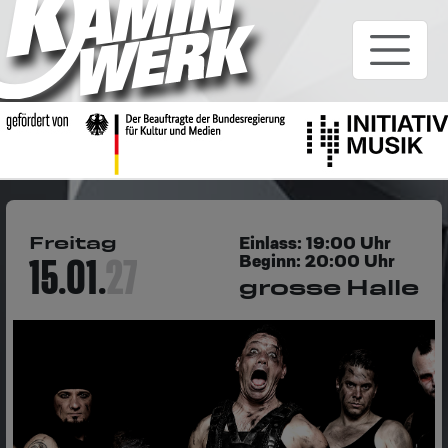
Freitag
Einlass: 19:00 Uhr
Beginn: 20:00 Uhr
grosse Halle
15.01.
27