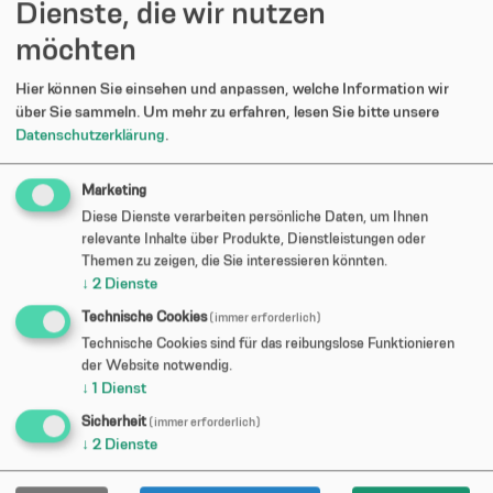
Dienste, die wir nutzen
Kompromisse!
Eröffnet wird der Abend von WARWOLF, der düsteren
möchten
Macht direkt aus der Heavy Metal-Hölle. Wolfsgeheul
trifft auf harte Riffs und Doublebass-Inferno … düster,
Hier können Sie einsehen und anpassen, welche Information wir
über Sie sammeln.
Um mehr zu erfahren, lesen Sie bitte unsere
roh, wild!
Datenschutzerklärung
.
Videos »
Marketing
Diese Dienste verarbeiten persönliche Daten, um Ihnen
relevante Inhalte über Produkte, Dienstleistungen oder
Themen zu zeigen, die Sie interessieren könnten.
↓
2
Dienste
Technische Cookies
(immer erforderlich)
Technische Cookies sind für das reibungslose Funktionieren
der Website notwendig.
↓
1
Dienst
Sicherheit
(immer erforderlich)
↓
2
Dienste
Möchten Sie von
Youtube Video
bereitgestellte externe