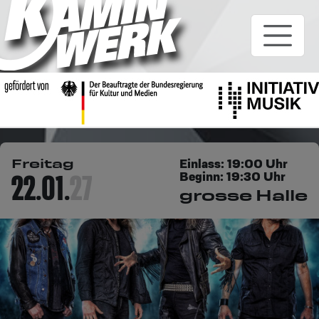
Freitag
Einlass: 19:00 Uhr
Beginn: 19:30 Uhr
grosse Halle
22.01.
27