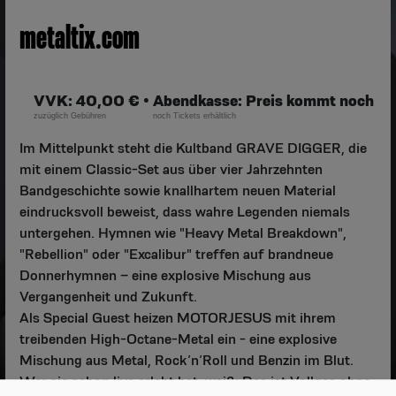
metaltix.com
VVK: 40,00 € •
Abendkasse: Preis kommt noch
zuzüglich Gebühren
noch Tickets erhältlich
Im Mittelpunkt steht die Kultband GRAVE DIGGER, die
mit einem Classic-Set aus über vier Jahrzehnten
Bandgeschichte sowie knallhartem neuen Material
eindrucksvoll beweist, dass wahre Legenden niemals
untergehen. Hymnen wie "Heavy Metal Breakdown",
"Rebellion" oder "Excalibur" treffen auf brandneue
Donnerhymnen – eine explosive Mischung aus
Vergangenheit und Zukunft.
Als Special Guest heizen MOTORJESUS mit ihrem
treibenden High-Octane-Metal ein - eine explosive
Mischung aus Metal, Rock’n’Roll und Benzin im Blut.
Wer sie schon live erlebt hat, weiß: Das ist Vollgas ohne