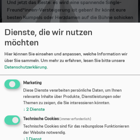
Und jetzt das Beste: es wird eine spannende Single-
Freund*innen-Versteigerung ist geben! Ihr könnt eure
besten Kumpels oder Herzdamen auf die Bühne schicken
– natürlich freiwillig – und das Publikum bietet mit
Dienste, die wir nutzen
Augenzwinkern. Alles für einen guten Zweck. Und wer
weiß: Vielleicht wird aus Spaß ja Sympathie... oder
möchten
mehr?
Hier können Sie einsehen und anpassen, welche Information wir
Drinks? Gibt's. Tanzfläche? Glüht.
über Sie sammeln.
Um mehr zu erfahren, lesen Sie bitte unsere
Langeweile? Muss draußen bleiben.
Datenschutzerklärung
.
Pärchen willkommen – aber nur, wenn sie nicht zu sehr
knutschen.
Marketing
Die Spendeneinnahmen gehen an die Wärmestube der
Diese Dienste verarbeiten persönliche Daten, um Ihnen
Caritas Memmingen, und werden in eine
relevante Inhalte über Produkte, Dienstleistungen oder
Weihnachtsfeier für Obdachlose und Menschen, die an
Themen zu zeigen, die Sie interessieren könnten.
Weihnachten alleine sind, investiert.
↓
2
Dienste
Technische Cookies
(immer erforderlich)
Technische Cookies sind für das reibungslose Funktionieren
der Website notwendig.
↓
1
Dienst