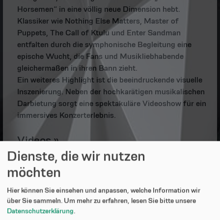
Horsemen“ in eine völlig neue Dimension hebt.
Klassiker wie Nothing Else Matters, Master of
Puppets, The Call of Ktulu und Enter Sandman
entfalten durch die symphonische Begleitung eine
epische Wucht, die Fans und Musikliebhabende
gleichermaßen in ihren Bann zieht.
Ein weiteres Highlight ist die beeindruckende visuelle
Inszenierung. Neben der hochkarätigen musikalischen
Darbietung sorgt eine spektakuläre Videoshow für ein
immersives Konzerterlebnis.
Videos »
Dienste, die wir nutzen
möchten
Hier können Sie einsehen und anpassen, welche Information wir
über Sie sammeln.
Um mehr zu erfahren, lesen Sie bitte unsere
Datenschutzerklärung
.