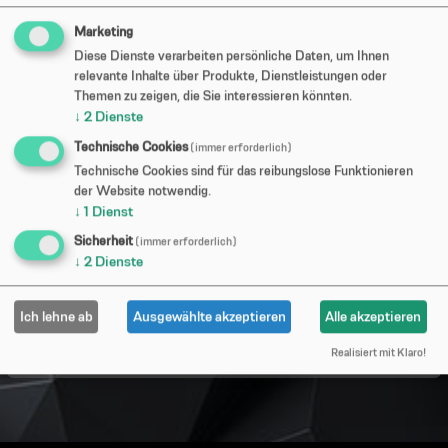
Marketing
Diese Dienste verarbeiten persönliche Daten, um Ihnen
relevante Inhalte über Produkte, Dienstleistungen oder
Themen zu zeigen, die Sie interessieren könnten.
Möchten Sie von
Youtube Video
bereitgestellte externe
↓
2
Dienste
Inhalte laden?
Technische Cookies
(immer erforderlich)
Technische Cookies sind für das reibungslose Funktionieren
Ja
der Website notwendig.
↓
1
Dienst
Um diesem Dienst dauerhaft zustimmen zu können,
Sicherheit
(immer erforderlich)
müssen Sie
Youtube Video
in den
↓
2
Dienste
Cookie-Einstellungen
zustimmen.
Ich lehne ab
Ausgewählte akzeptieren
Alle akzeptieren
Realisiert mit Klaro!