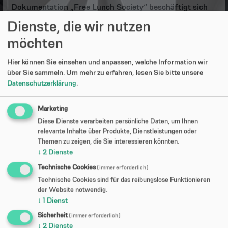
Dokumentation „Free Lunch Society“ beschäftigt sich
Filmemacher Christian Tod mit den Möglichkeiten und
Dienste, die wir nutzen
Hintergründen des Bedingungslosen Grundeinkommens,
möchten
das vor wenigen Jahren noch als völlige Utopie galt,
inzwischen aber immer mehr Fürsprecher gewinnt.
Hier können Sie einsehen und anpassen, welche Information wir
Christian Tod spricht mit Vertretern aus Politik,
über Sie sammeln.
Um mehr zu erfahren, lesen Sie bitte unsere
Wissenschaft und Wirtschaft über die Gründe für das
Datenschutzerklärung
.
Zerbrechen der Mittelschicht und mögliche
Lösungsansätze – eben auch das Grundeinkommen,
Marketing
dessen Idee er rund um den Globus nachspürt. Der Film
Diese Dienste verarbeiten persönliche Daten, um Ihnen
wird übrigens im Rahmen der Veranstaltungsreihe „Was
relevante Inhalte über Produkte, Dienstleistungen oder
heißt hier bedingungsloses Grundeinkommen“ gezeigt.
Themen zu zeigen, die Sie interessieren könnten.
↓
2
Dienste
Dazu gibt es eine Ausstellung in der Memminger
Stadtbibliothek. Diese läuft vom 5. bis 28. November.
Technische Cookies
(immer erforderlich)
Ab 19 Uhr gibt es wie immer Sushi - Schüler und
Technische Cookies sind für das reibungslose Funktionieren
Studenten zahlen keinen Eintritt.
der Website notwendig.
↓
1
Dienst
Sicherheit
(immer erforderlich)
↓
2
Dienste