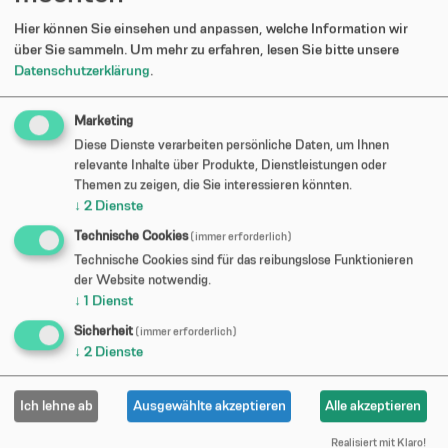
Nach Veröffentlichung des Albums zogen Freedom Call
Hier können Sie einsehen und anpassen, welche Information wir
auf eine 63 Tage umfassende Europatournee mit
über Sie sammeln.
Um mehr zu erfahren, lesen Sie bitte unsere
Hammerfall und Virgin Steele, die im Frühjahr 2001
Datenschutzerklärung
.
unter anderem nach Skandinavien, Holland,
Deutschland, Italien, Österreich, Ungarn, Frankreich und
Marketing
Spanien führte. Im Juni 2002 erschien das dritte
Diese Dienste verarbeiten persönliche Daten, um Ihnen
Freedom Call-Album Eternity, das dann umfangreiche
relevante Inhalte über Produkte, Dienstleistungen oder
Konzertaktivitäten mit Blind Guardian und als Folge
Themen zu zeigen, die Sie interessieren könnten.
↓
2
Dienste
dessen auch die Aufnahmen zum aktuellen Album Live
Invasion nach sich zogen. Gleichzeitig etablierten sich
Technische Cookies
(immer erforderlich)
Freedom Call als Headliner und waren die allabendlichen
Technische Cookies sind für das reibungslose Funktionieren
Gewinner der Wacken Road Show 2004. Mit The Circle
der Website notwendig.
↓
1
Dienst
Of Life zogen modernere und ungewöhnlichere
Arrangements in den Sound der Band ein. Damit
Sicherheit
(immer erforderlich)
erweiterten die Musiker ihr Klangspektrum, eine
↓
2
Dienste
Tatsache, von der anschließend auch die Alben
Dimensions (2007) und Legend Of The Shadowking
Ich lehne ab
Ausgewählte akzeptieren
Alle akzeptieren
(2010) profitierten.
Realisiert mit Klaro!