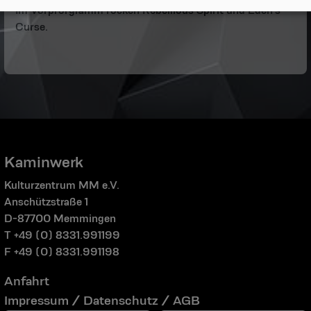
Im Vorprorgramm rocken Rebellious Spirit und Eden's
Curse.
Kaminwerk
Kulturzentrum MM e.V.
Anschützstraße 1
D-87700 Memmingen
T +49 (0) 8331.991199
F +49 (0) 8331.991198
Anfahrt
Impressum / Datenschutz / AGB