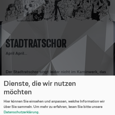
STADTRATSCHOR
April April...
Der Stadtratschor singt leider nicht im Kaminwerk, das
haben wir uns nur ausgedacht - aber schön wäre es
Dienste, die wir nutzen
schon gewesen. Vielleicht raffen sich unsere gewählten
möchten
Vertreter auf und geben tatsächlich ein Konzert oder
proben mal ein Theaterstück. Die eine oder andere
Hier können Sie einsehen und anpassen, welche Information wir
dadaistische Performance soll ja schon im Rathaussaal
über Sie sammeln.
Um mehr zu erfahren, lesen Sie bitte unsere
statt gefunden haben...
Datenschutzerklärung
.
http://www.memmingen.de