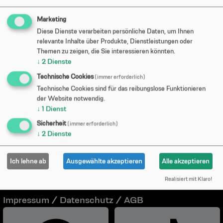
Marketing
Diese Dienste verarbeiten persönliche Daten, um Ihnen
relevante Inhalte über Produkte, Dienstleistungen oder
Themen zu zeigen, die Sie interessieren könnten.
↓
2
Dienste
Technische Cookies
(immer erforderlich)
Technische Cookies sind für das reibungslose Funktionieren
Kaminwerk
der Website notwendig.
↓
1
Dienst
Kulturzentrum MM e.V.
Sicherheit
(immer erforderlich)
Anschützstraße 1
↓
2
Dienste
D-87700 Memmingen
T +49 (0) 8331.991199
Ich lehne ab
Ausgewählte akzeptieren
Alle akzeptieren
F +49 (0) 8331.991198
Realisiert mit Klaro!
Anfahrt
Impressum / Datenschutz / AGB