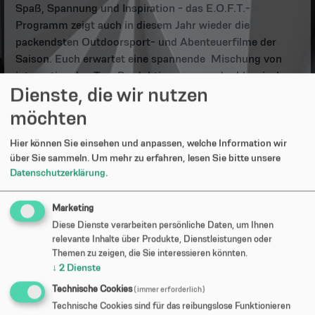
Spaß, Spannung und Inspiration - das E.O.F.T.-
Programm zeigt auch in diesem Jahr wieder die
packendsten Outdoorsport- und Abenteuerfilme der
Saison. Euch erwartet eine spannende Mischung von
internationalen Top-Produktionen - von der klassischen
Dienste, die wir nutzen
Alpin-Doku bis hin zum actiongeladenen Sportsfeature.
http://www.eoft.eu
möchten
Hier können Sie einsehen und anpassen, welche Information wir
über Sie sammeln.
Um mehr zu erfahren, lesen Sie bitte unsere
Videos »
Datenschutzerklärung
.
Marketing
Diese Dienste verarbeiten persönliche Daten, um Ihnen
relevante Inhalte über Produkte, Dienstleistungen oder
Themen zu zeigen, die Sie interessieren könnten.
↓
2
Dienste
Technische Cookies
(immer erforderlich)
Technische Cookies sind für das reibungslose Funktionieren