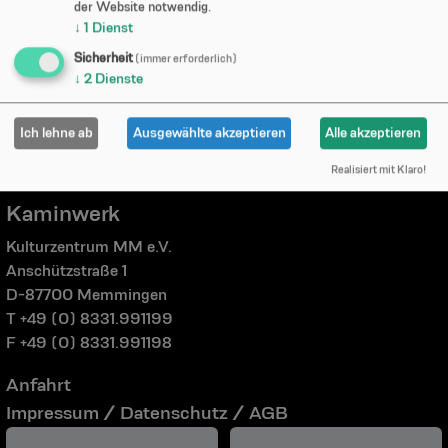
der Website notwendig.
↓
1
Dienst
Sicherheit
(immer erforderlich)
↓
2
Dienste
Ich lehne ab
Ausgewählte akzeptieren
Alle akzeptieren
Realisiert mit Klaro!
Kaminwerk
Kulturzentrum MM e.V.
Anschützstraße 1
D-87700 Memmingen
T +49 (0) 8331.991199
F +49 (0) 8331.991198
Anfahrt
Impressum / Datenschutz / AGB